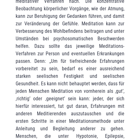
meditativer Verfahren nach. Die konzentrative
Beobachtung körperlicher Vor­gänge, wie der Atmung,
kann zur Beruhigung der Gedanken führen, und damit
zur Ver­ände­rung der Gefühle. Meditation kann zur
Verbesserung des Wohlbefindens beitragen und unter
Umständen bei psychosomatischen Beschwerden
helfen. Dazu sollte das jeweilige Medita­tions-
Verfahren zur Person und eventuellen Erkrankungen
passen. Denn: „Um für tief­rei­chende Erfahrungen
vorbereitet zu sein, bedarf es einer ausreichend
starken seeli­schen Festigkeit und seelischen
Gesundheit. Es kann nicht behauptet werden, dass für
jeden Menschen Meditation von vornherein als ‚gut’,
‚richtig’ oder ‚geeignet’ sein kann: jeder, der sich
hierfür interessiert, tut gut daran, Erfahrungen mit
anderen Meditierenden auszu­tau­schen und die
ersten Schritte in einer Meditationsmethode unter
Anleitung und Begleitung anderer zu gehen.
Menschen, die unter Hypotonie, Epilepsie,