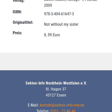
Verlag:
2009
ISBN:
978-3-404-61647-3
Originaltitel:
Not without my sister
Preis:
8, 99 Euro
Sekten-Info Nordrhein-Westfalen e.V.
III. Hagen 37
45127 Essen
E-Mail:
kontakt@sekten-info-nrw.de
Telefon:
0201 - 23 46 46