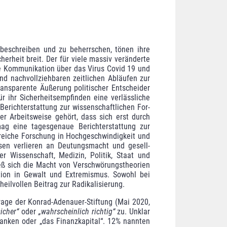
 beschreiben und zu beherrschen, tönen ihre
erheit breit. Der für viele massiv veränderte
che Kommunikation über das Virus Covid 19 und
d nachvollziehbaren zeitlichen Abläufen zur
ransparente Äußerung politischer Entscheider
 ihr Sicherheitsempfin­den eine verlässliche
Berichterstattung zur wissenschaftlichen For­
er Arbeitsweise gehört, dass sich erst durch
ag eine tages­genaue Berichterstattung zur
reiche Forschung in Hochge­schwindig­keit und
wesen verlieren an Deutungsmacht und gesell­
r Wissenschaft, Medizin, Politik, Staat und
eß sich die Macht von Verschwö­rungstheorien
tion in Gewalt und Extremismus. Sowohl bei
heilvollen Beitrag zur Radikalisierung.
frage der Konrad-Adenauer-Stiftung (Mai 2020,
sicher“
oder
„wahrscheinlich richtig“
zu. Unklar
anken oder „das Finanz­kapital“. 12% nannten