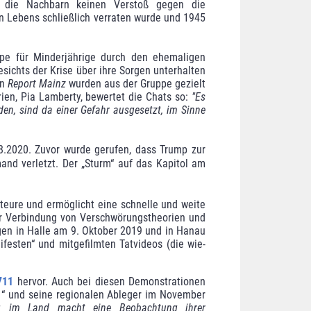
t die Nachbarn keinen Verstoß gegen die
n Lebens schließlich verraten wurde und 1945
pe für Minderjährige durch den ehemaligen
esichts der Krise über ihre Sorgen unterhalten
on
Report Mainz
wurden aus der Gruppe gezielt
ien, Pia Lamberty, bewertet die Chats so:
"Es
den, sind da einer Gefahr ausgesetzt, im Sinne
.2020. Zuvor wurde gerufen, dass Trump zur
nd verletzt. Der „Sturm“ auf das Kapitol am
teure und ermöglicht eine schnelle und weite
der Verbindung von Verschwörungstheorien und
ägen in Halle am 9. Oktober 2019 und in Hanau
festen“ und mitgefilmten Tatvideos (die wie­
711
hervor. Auch bei diesen Demonstrationen
1“ und seine regionalen Ableger im November
rung im Land macht eine Beobach­tung ihrer