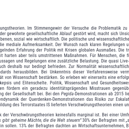
rungstheorien. Im Stimmengewirr der Versuche die Problematik zu
der gewohnte gesellschaftliche Ablauf gestört wird, macht sich Unsich
benen, sozial wie wirtschaftlich. Die politische und wissenschaftli
ie mediale Aufmerksamkeit. Der Wunsch nach klaren Regelungen un
ngelnden Erfahrung der Politik mit Krisen globalen Ausmaßes. Die t
t harten aber teils umstrittenen Maßnahmen. Für Menschen, die für
ussagen und Regelungen eine zusätzliche Belastung. Die quasi Live-
ch deshalb nur bedingt befrieden. Zur Normalität wissenschaftlich
andards herausbilden. Bei Unkenntnis dieser Verfahrensweise verm
ät von Wissen­schaft bestärken. So erleben wir einerseits eine erfolg
kepsis und Eliten­schelte. Politik, Wissen­schaft und Gesundheits
en fördern ein geradezu identitätsprägendes Misstrauen gegenübe
ng der Gesellschaft bei. Bei den
Pegida
-Demonstrationen ab 2015 li
pendynamik der Querdenken-Demonstrationen das Risiko zur Eskala
 Bildung des Terrorstaates IS lieferten Verschwörungs­theorien einen un
k der Verschwörungstheorien keinesfalls margi­nal ist. Bei einer Um
s gibt geheime Mächte, die die Welt steuern“
30% der Befragten mit
„
in sollen. 13% der Befragten dachten an Wirtschaftsunternehmen, B