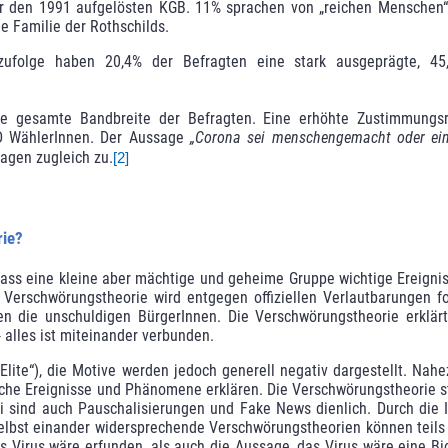
 den 1991 aufgelösten KGB. 11% sprachen von „reichen Menschen“,
he Familie der Rothschilds.
 zufolge haben 20,4% der Befragten eine stark aus­geprägte, 45,
e gesamte Bandbreite der Befragten. Eine erhöhte Zu­stimmungsr
fD WählerInnen. Der Aussage
„Corona sei menschengemacht oder ein
agen zugleich zu.
[2]
rie?
dass eine kleine aber mächtige und geheime Gruppe wichtige Ereigni
e
Verschwörungstheorie
wird
entgegen offiziellen Verlaut­barungen
f
en die
unschuldigen BürgerInnen
. Die Verschwörungstheorie erklärt
 alles ist miteinander ver­bunden.
ie Elite“), die Motive werden jedoch generell negativ dargestellt. 
liche Ereignisse und Phänomene erklären. Die Verschwörungstheorie st
ei sind auch Pauschalisierungen und Fake News dienlich. Durch die I
elbst einander wider­sprechende Verschwörungstheorien können teils 
 Virus wäre erfunden, als auch die Aus­sage, das Virus wäre eine Bi