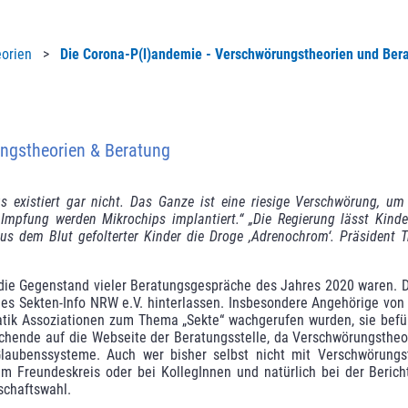
orien
>
Die Corona-P(l)andemie - Verschwörungstheorien und Ber
ungstheorien & Beratung
s existiert gar nicht. Das Ganze ist eine riesige Verschwörung, um
 Impfung werden Mikrochips implantiert.“ „Die Regierung lässt Kind
t aus dem Blut gefolterter Kinder die Droge ,Adrenochrom‘. Präsident 
 die Gegenstand vieler Beratungsgespräche des Jahres 2020 waren. D
e des Sekten-Info NRW e.V. hinterlassen. Insbesondere Angehörige vo
atik Asso­ziationen zum Thema „Sekte“ wachgerufen wurden, sie befü
suchende auf die Webseite der Beratungsstelle, da Verschwörungsthe
 Glaubenssysteme. Auch wer bisher selbst nicht mit Ver­schwörung
 im Freundeskreis oder bei KollegInnen und natürlich bei der Beri
schaftswahl.