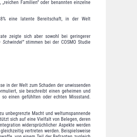
 „reichen Familien“ oder benannten einzelne
8% eine latente Bereitschaft, in der Welt
ate zeigte sich aber sowohl bei geringerer
 Schwindel“
stimmen bei der COSMO Studie
sse in der Welt zum Schaden der unwissenden
ormuliert, sie beschreibt einen
geheimen
und
 so einen gefühlten oder ech­ten Miss­stand.
Nahezu unbegrenzte Macht und weltumspannende
ützt sich auf eine Vielfalt von Belegen, deren
ntegration widersprüch­licher Aspekte werden
gleichzeitig vertreten werden.
Bei­spiels­weise
owaffe, von einem Teil der Befragten zugleich