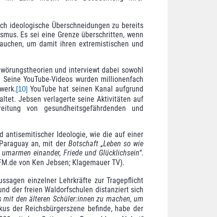
uch ideologische Überschneidungen zu bereits
smus. Es sei eine Grenze überschritten, wenn
auchen, um damit ihren extremis­tischen und
wörungstheorien und interviewt dabei sowohl
. Seine YouTube-Videos wurden millionenfach
werk.
YouTube hat seinen Kanal auf­grund
[10]
ltet. Jebsen verlagerte seine Aktivitäten auf
reitung von gesundheitsgefährdenden und
 antisemitischer Ideologie, wie die auf einer
 Paraguay an, mit der
Bot­schaft „Leben so wie
n umarmen einander, Friede und Glücklichsein“
.
enFM.de von Ken Jebsen; Klagemauer TV).
sagen einzelner Lehrkräfte zur Tragepflicht
d der freien Waldorfschulen distanziert sich
s mit den älteren Schüler:innen zu machen, um
okus der Reichsbürgerszene befinde, habe der