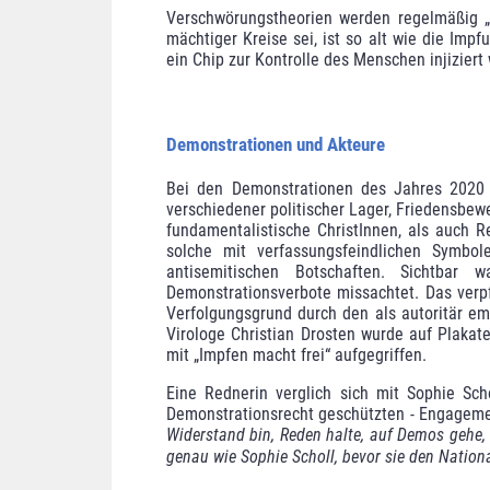
Verschwörungstheorien werden regelmäßig „mo
mächtiger Kreise sei, ist so alt wie die Imp
ein Chip zur Kontrolle des Menschen injiziert
Demonstrationen und Akteure
Bei den Demonstrationen des Jahres 2020 b
verschiedener politischer Lager, Frie­densbew
fundamentalistische ChristInnen, als auch
solche mit verfassungsfeindlichen Symbol
antisemitischen Botschaften. Sichtbar 
Demonstrationsverbote missachtet. Das verp
Verfolgungsgrund durch den als autoritär emp
Virologe Christian Drosten wurde auf Plakate
mit „Impfen macht frei“ aufge­griffen.
Eine Rednerin verglich sich mit Sophie Sch
Demonstrationsrecht geschützten - Engagem
Widerstand bin, Reden halte, auf Demos gehe,
genau wie Sophie Scholl, bevor sie den National