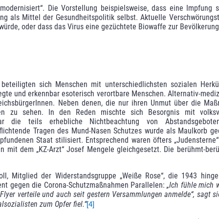
dernisiert“. Die Vorstellung beispiels­weise, dass eine Impfung s
fung als Mittel der Gesundheitspolitik selbst. Aktuelle Verschwörungs
 würde, oder dass das Virus eine gezüchtete Biowaffe zur Bevölkerung
eteiligten sich Menschen mit unterschiedlichsten sozialen Herkü
egte und erkennbar esoterisch verortbare Menschen. Alternativ-medizin
 Reichsbür­gerInnen. Neben denen, die nur ihren Unmut über die M
en zu sehen. In den Reden mischte sich Besorgnis mit volks­ve
war die teils erhebliche Nichtbeachtung von Abstandsgebote
flichtende Tragen des Mund-Nasen Schut­zes wurde als Maulkorb ged
fundenen Staat stilisiert. Entsprechend waren öfters „Judensterne“ 
n mit dem „KZ-Arzt“ Josef Mengele gleichgesetzt. Die berühmt-berüc
oll, Mitglied der Widerstandsgruppe „Weiße Rose“, die 1943 hinge
ent gegen die Corona-Schutzmaßnahmen Parallelen:
„Ich fühle mich 
 Flyer verteile und auch seit gestern Versammlungen anmelde“, sagt si
so­zialisten zum Opfer fiel.“
[4]