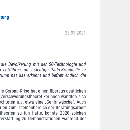
atung
25.03.2021
 die Bevölkerung mit der 5G-Technologie und
er ent­führen, um mächtige Pädo-Kriminelle zu
Trump hat das erkannt und befreit endlich die
ie Corona-Krise hat einen überaus deutlichen
n VerschwörungstheoretikerInnen wandten sich
rchteten u.a. etwa eine „Gehirn­wäsche“. Auch
orien zum Themenbereich der Beratungsarbeit
stheorien zu tun hatte, konnte 2020 solchen
chterstattung zu Demonstrationen während der