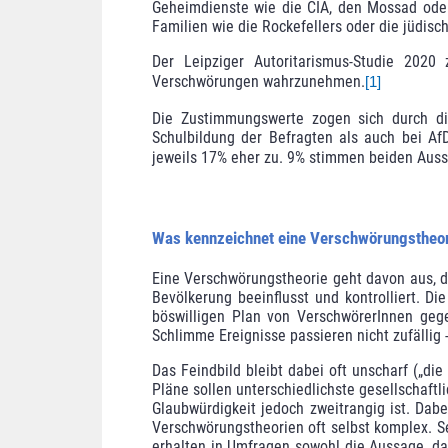
Geheimdienste wie die CIA, den Mossad oder
Familien wie die Rockefellers oder die jüdisc
Der Leipziger Autoritarismus-Studie 2020
Verschwörungen wahrzunehmen.
[1]
Die Zustimmungs­werte zogen sich durch di
Schulbildung der Befragten als auch bei A
jeweils 17% eher zu. 9% stimmen beiden Auss
Was kennzeichnet eine Verschwörungstheo
Eine Verschwörungstheorie geht davon aus, 
Bevölkerung beein­flusst und kontrolliert.
Di
böswilligen Plan von Verschwö­rerInnen
geg
Schlimme Ereignisse passieren nicht zufällig -
Das Feindbild bleibt dabei oft unscharf („d
Pläne sollen unterschied­lichste gesellschaft
Glaubwürdigkeit jedoch zweitrangig ist. Dab
Verschwörungstheorien oft selbst komplex.
S
erhalten in Umfragen sowohl die Aussage, das