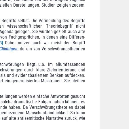
ellen Darstellungen. Studien zeigten zudem,
egriffs selbst. Die Vermeidung des Begriffs
 wissen­schaftlichen Theoriebegriff nicht
 Agenda gelegen. Sie würden gezielt auch alte
von Fachgesprächen, in denen eine Differen­
Daher nutzen auch wir meist den Begriff
3]
Gläubigen
, da ein von Ver­schwö­rungs­theorien
schwörungen liegt u.a. im allumfassenden
chwörungen durch klare Zielorientierung und
psis und evidenzbasier­tem Denken auf­decken.
t ein generalisiertes Misstrauen. Sie bleiben
mstellungen werden einfache Antworten gesucht
 - solche dramatische Folgen haben können, es
ünde haben. Da Verschwörungs­theorien dabei
penbezogene Menschen­feindlichkeit. So kann
auf alte antisemitische Narrative zurück, wie