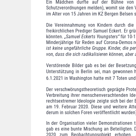
Ein Mädchen durfte auf der Bühne von i
Schutzverordnungen melden), womit sie den V
im Alter von 15 Jahren im KZ Bergen Belsen 
Die Vereinnahmung von Kindern durch die 
freikirchlichen Prediger Samuel Eckert. Er gr
könnten.
„Samuel Eckerts Youngsters“
für 10-
Minderjährige für Reden auf Corona-Demos re
ist keine ungefährliche Gruppe. Kinder, die p
von, dass die sich radikali­sieren können, aber
Verstörende Bilder gab es bei der Besetzu
Unterstützung in Berlin sei, man gewonnen 
6.1.2021 in Washington hatte mit 7 Toten un
Der verschwörungstheoretisch geprägte Prote
Verbreitung ihrer men­schenverachtenden Ide
rechtsextremer Ideologie zeigte sich bei der
am 19. Februar 2020. Diese und weitere Atte
derum in solchen Foren veröffentlicht wurde
In der Organisation vieler Demonstrationen
gab es eine bunte Mischung an Beteiligten.
2020 zum Beobachtungsobjekt erhoben.