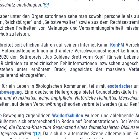
sschutz unabdingbar.“
[9]
 aber unter den OrganisatorInnen sehe man sowohl personelle als a
 „Reichsbürger“ und „Selbstverwalter“ sowie aus dem Rechtsextremi
zlichen Frei­heiten von Meinungs- und Versammlungsfreiheit missbr
hub zu leisten.
breitet seit etlichen Jahren auf seinem Internet-Kanal
KenFM
Versch
uch HolocaustleugnerInnen und andere VerschwörungstheoretikerInnen
020 den Satire­preis „Das Goldene Brett vorm Kopf“ für sein Lebens
chtlinien zu medizini­schen Fehlinfor­mationen inzwischen abgescha
 stehen unter erhöhtem Druck, angesichts der massi­ven Verb
lierend ein­zu­greifen.
 für ein Leben in ökologischen Kommu­nen, teils mit
esoterischer
und
iabewegung
. Eine deutsche Heilergruppe bietet Grundstücks­käufe in
n und Krank­heiten, keine Impfpflicht, Natürliche Heilmittel, Mensche
eiten, auf denen Verschwö­rungs­theorien verbreitet werden (u.a.: K
e
-Bewegung zugehörigen
Waldorfschulen
wurden uns ablehnende Aus
ußerten sich entsprechend in Reden auf Demonstrationen. Der Ver­bun
gend, die Corona-Krise zum Gegenstand eines faktenbasierten Diskurse
gegenzuwir­ken.“
Da sich die alterna­tive Szene allgemein im F
[12]