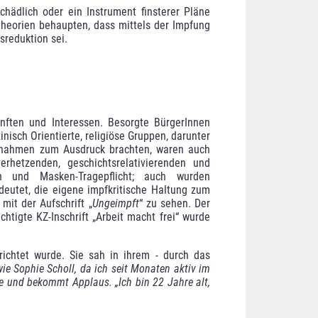
chädlich oder ein Instrument finsterer Pläne
­theorien behaupten, dass mittels der Impfung
sreduktion sei.
nften und Interessen. Besorgte BürgerInnen
isch Orien­tierte, religiöse Gruppen, darunter
aßnahmen zum Ausdruck brachten, waren auch
rhetzenden, geschichtsrelativierenden und
n und Masken-Trage­pflicht; auch wurden
eutet, die eigene impfkritische Haltung zum
mit der Aufschrift „
Ungeimpft
“ zu sehen. Der
htigte KZ-Inschrift „Arbeit macht frei“ wurde
richtet wurde. Sie sah in ihrem - durch das
wie Sophie Scholl, da ich seit Monaten aktiv im
e und bekommt Applaus. „Ich bin 22 Jahre alt,