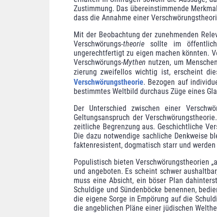
Zustimmung. Das übereinstimmende Merkmal a
dass die Annahme einer Verschwö­rungs­theor
Mit der Beobachtung der zunehmenden Releva
Verschwörungs-
theorie
sollte im öffentlic
ungerechtfertigt zu eigen machen könnten. 
Verschwörungs-
Mythen
nutzen,
um Menschen 
zierung zweifel­los wich­tig ist, erscheint
Verschwörungstheorie
. Bezogen auf individ
bestimmtes Weltbild durchaus Züge eines Gl
Der Unterschied zwischen einer Verschwö
Geltungsanspruch der Verschwö­rungstheorie
zeitliche Begrenzung aus. Geschichtliche Ve
Die dazu notwendige sachliche Denkweise blei
faktenresis­tent, dogmatisch starr und werden
Populistisch bieten Verschwörungstheorien „a
und angeboten. Es scheint schwer aushaltbar,
muss eine Absicht, ein böser Plan dahinter
Schuldige und Sündenböcke benennen, bedien
die eigene Sorge in Empörung auf die Schuldi
die angeblichen Pläne einer jüdi­schen Welthe