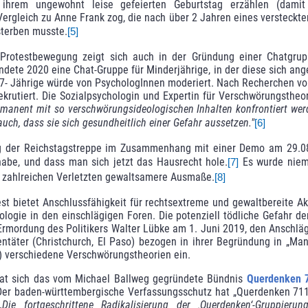
hrem ungewohnt leise gefeierten Geburtstag erzählen (dami
ergleich zu Anne Frank zog, die nach über 2 Jahren eines versteckte
sterben musste.
[5]
Protestbewegung zeigt sich auch in der Gründung einer Chatgrup
ündete 2020 eine Chat-Gruppe für Minderjährige, in der diese sich ang
17- Jährige würde von PsychologInnen moderiert. Nach Recherchen v
krutiert. Die Sozialpsychologin und Expertin für Verschwörungstheor
ermanent mit so verschwörungsideologischen Inhalten konfrontiert wer­
 auch, dass sie sich gesundheitlich einer Gefahr aussetzen."
[6]
ng der Reichstagstreppe im Zusammenhang mit einer Demo am 29.08
habe, und dass man sich jetzt das Hausrecht hole.
Es wurde niema
[7]
d zahlreichen Verletzten gewaltsamere Ausmaße.
[8]
st bietet Anschlussfähigkeit für rechtsextreme und gewaltbereite Ak
ologie in den einschlägigen Foren. Die potenziell tödliche Gefahr 
 Ermordung des Politikers Walter Lübke am 1. Juni 2019, den Anschl
ntäter (Christchurch, El Paso) bezogen in ihrer Begründung in „Mani
n) verschiedene Verschwörungstheorien ein.
 tat sich das vom Michael Ballweg gegründete Bündnis
Querdenken 
 Der baden-württembergische Verfassungsschutz hat „Querdenken 71
„Die fortgeschrittene Radikalisierung der ‚Querdenken‘-Gruppie