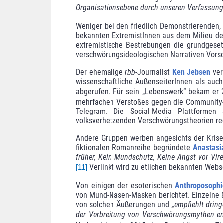
Organisationsebene durch unseren Verfassung
Weniger bei den friedlich Demonstrierenden,
bekannten ExtremistInnen aus dem Milieu der
extremistische Bestrebungen die grundgeset
verschwörungsideologischen Narrativen Vorsc
Der ehemalige
rbb
-Journalist
Ken Jebsen
ver
wissenschaftliche Außen­sei­terInnen als a
abgerufen. Für sein „Lebenswerk“ bekam er 2
mehr­fachen Verstoßes gegen die Community-Ri
Telegram. Die Social-Media Plattformen
volksverhetzenden Verschwörungs­theorien regu
Andere Gruppen werben angesichts der Krise
fiktionalen Romanreihe begrün­dete
Anastas
früher, Kein Mundschutz, Keine Angst vor Vire
Verlinkt wird zu etlichen bekannten Webs
[11]
Von einigen der esoterischen
Anthroposophi
von Mund-Nasen-Masken berichtet. Einzelne ä
von solchen Äußerungen und
„empfiehlt drin
der Verbreitung von Verschwörungsmythen ent