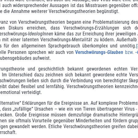
uch widersprechender Aussagen ist das Misstrauen gegen­über offizi
ie die Annahme weiterer Verschwörungstheorien begünstigt.
nz von Verschwörungstheorien begann eine Problematisierung des B
hen Diskurs erreichen, dass Verschwörungs-
Erzählungen
sich den
Verschwörungs
-IdeologInnen
käme das zur Erreichung ihrer jeweiligen
mit einer latenten Ver­schwörungs-
Menta­lität
zu ködern. Außerhalb 
 dies für den allgemeinen Sprachgebrauch überkomplex und unnötig.
[
uelle Personen sprechen wir auch von
Verschwörungs-
Glauben
bzw.
-
aubensgebäudes aufweist.
rungstheorie und geschichtlich bekannt geworde­nen echten Ver
. Im Unterschied dazu zeichnen sich bekannt gewordene echte Ver­s
r­schwörungen
ließen sich durch die Verbindung von berechtigter Ske
bt dabei flexibel und lernfähig. Verschwörungstheorien kennzeichne
 emotional verteidigt.
lternative“ Erklärungen für die Ereignisse an. Auf komplexe Proble
 dass „zufällige“ Ursachen – wie ein von Tieren übertragener Virus
stecken. Große Ereignisse müssen demzufolge dramatische Hintergr
en sie oftmals Vorurteile gegen­über Minderheiten und fördern grup
gen gewandelt werden. Etliche Verschwörungstheorien greifen dabei 
rrschaft.