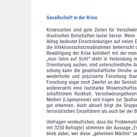
Gesellschaft in der Krise
Krisenzeiten sind gute Zeiten für Verschwö
drastischen Botschaften lauter hervor. Wenn 
Alltag bedeutet Einschränkungen auf vielen E
die Infektionsschutzmaßnahmen beherrscht d
Bewältigung der Krise kollidiert mit der ma
„man fahre auf Sicht“
steht in Verbindung mi
Orientierung suchen, sind unterschiedliche A
schung kann die gesellschaftliche Unruhe au
wiederholte und präzisierte For­schung St
Forschung sogar noch Zweifel an der Seriosit
andererseits eine lautstarke Wissenschaftss
schaftlichem Rückhalt. Verschwörungstheori
Medien (Lügen­presse) und tragen zur Spaltu
gut erkennen. Auch aktuell birgt die Grup
terroris­tischen Einzeltätern als auch bei der
Umfragen
verdeutlichen, dass die Problemati
mit 3250 Befragte) stimm­ten der Aussage
„E
blieb dabei, wer diese „geheimen Mächte“ se